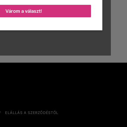
Várom a választ!
F
ELÁLLÁS A SZERZŐDÉSTŐL