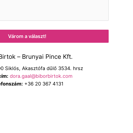
Várom a választ!
Birtok – Brunyai Pince Kft.
0 Siklós, Akasztófa dűlő 3534. hrsz
cím:
dora.gaal@biborbirtok.com
efonszám:
+36 20 367 4131