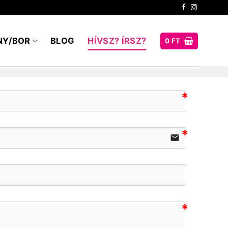
NY/BOR
BLOG
HÍVSZ? ÍRSZ?
0
FT
email