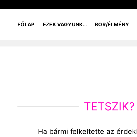
Skip
to
content
FŐLAP
EZEK VAGYUNK…
BOR/ÉLMÉNY
TETSZIK?
Ha bármi felkeltette az érdek