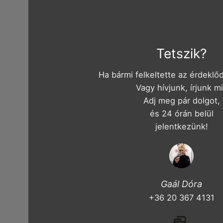
Tetszik?
Ha bármi felkeltette az érdeklőd
Vagy hívjunk, írjunk m
Adj meg pár dolgot,
és 24 órán belül
jelentkezünk!
Gaál Dóra
+36 20 367 4131