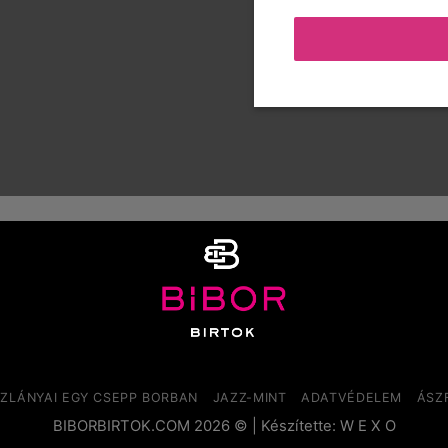
SZLÁNYAI EGY CSEPP BORBAN
JAZZ-MINT
ADATVÉDELEM
ÁSZ
BIBORBIRTOK.COM 2026 © | Készítette:
W E X O