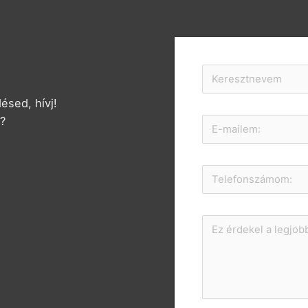
ésed, hívj!
i?