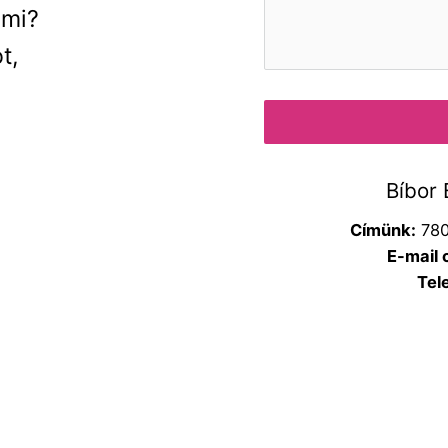
 mi?
t,
Bíbor 
Címünk:
780
E-mail 
Tel